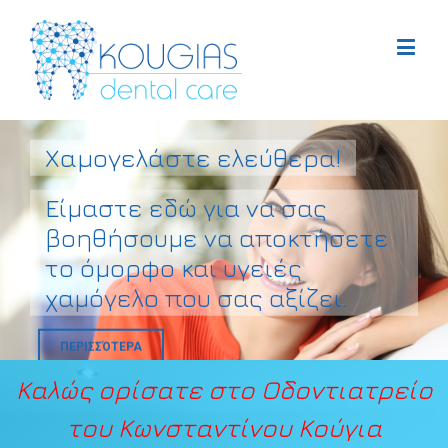
Χαμογελάστε ελεύθερα!
Είμαστε εδώ για να σας
βοηθήσουμε να αποκτήσετε
το όμορφο και υγειές
χαμόγελο που σας αξίζει.
ΠΕΡΙΣΣΌΤΕΡΑ
Καλώς ορίσατε στο Οδοντιατρείο
του Κωνσταντίνου Κούγια